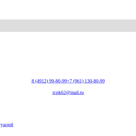
8 (4912) 99-80-99
+7 (961) 130-80-99
rcpk62@mail.ru
туаций