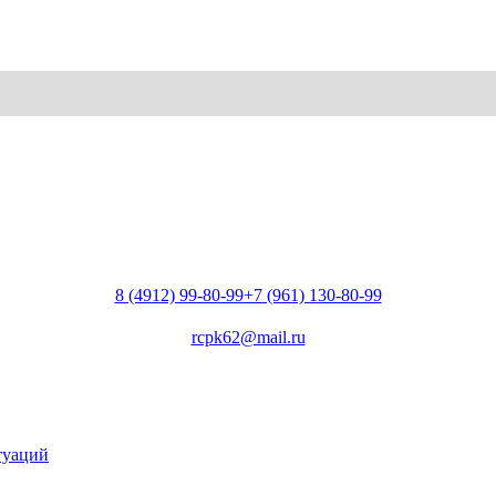
8 (4912) 99-80-99
+7 (961) 130-80-99
rcpk62@mail.ru
туаций